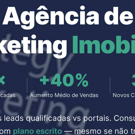
Agência de
keting
Imobi
×
+40%
icadas
Aumento Médio de Vendas
Novos Cl
 leads qualificadas vs portais. Cons
 com
plano escrito
— mesmo se não tr