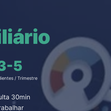
liário
3-5
ientes / Trimestre
ulta 30min
abalhar